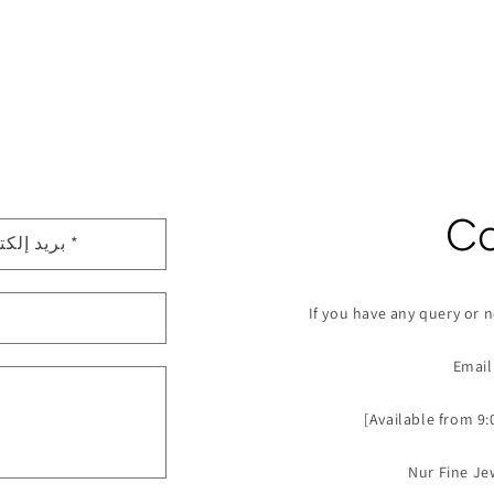
ن
م
Co
*
بريد إلكتروني
و
ذ
If you have any query or n
ج
ا
Email
ل
ا
[Available from 9
ت
Nur Fine Je
ص