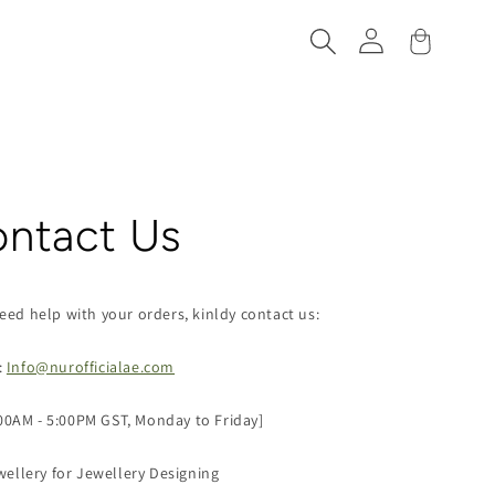
تسجيل
العربة
الدخول
ntact Us
eed help with your orders, kinldy contact us:
:
Info@nurofficialae.com
:00AM - 5:00PM GST, Monday to Friday]
wellery for Jewellery Designing